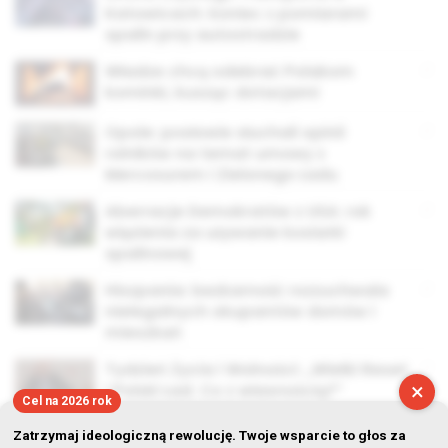
Katowicach: koniec z pomiarami
spalin przy autostradzie
Władze chcą odebrać Polakom
kominki, kusząc dotacjami
Opole: posłowie słuchali opinii
rolników na temat umowy z
Mercosurem i Zielonego Ładu
Aberracje Demokratów z USA: rok
więzienia za używanie kosiarki
spalinowej
Hiszpania: bezkarność rozzuchwala
nielegalnych okupantów domów i
mieszkań
Tydzień Życia i Wolności: „Wielki Reset
×
i Polski Ład. Co z własnością?”
Cel na 2026 rok
Zatrzymaj ideologiczną rewolucję. Twoje wsparcie to głos za