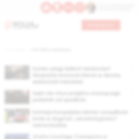
Św. Hormizdasa, papieża
Bł. Oktawiana, biskupa
Wesprzyj nas
Strona główna
TAG: walka z własnością
Koniec plagi dzikich lokatorów?
Hiszpania wreszcie bierze w obronę
właścicieli mieszkań
Sejm nie chce projektu znoszącego
podatek od spadków
Komisja Europejska wbrew rozsądkowi
brnie w dogmat „zeroemisyjności”
samochodów
Strefa Czystego Transportu w