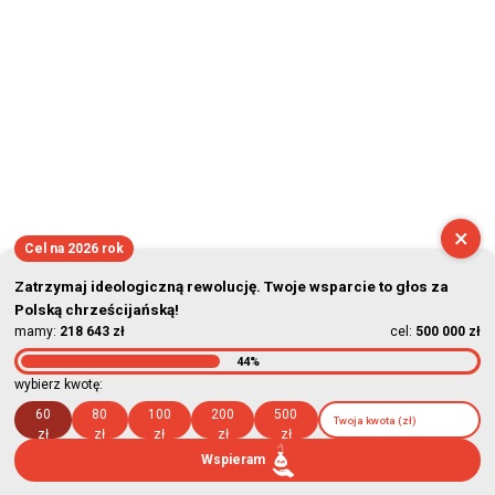
×
Cel na 2026 rok
Zatrzymaj ideologiczną rewolucję. Twoje wsparcie to głos za
Polską chrześcijańską!
mamy:
218 643 zł
cel:
500 000 zł
44%
wybierz kwotę:
60
80
100
200
500
zł
zł
zł
zł
zł
Wspieram