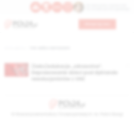
Św. Wawrzyńca, męczennika
Św. Amadeusza Portugalskiego
Wesprzyj nas
Strona główna
TAG: walka z wartościami
(Seks)edukacja „zdrowotna”.
Deprawowanie dzieci pod dyktando
rewolucjonistów z ONZ
© Stowarzyszenie Kultury Chrześcijańskiej im. ks. Piotra Skargi
2026-08-10 08:28:55