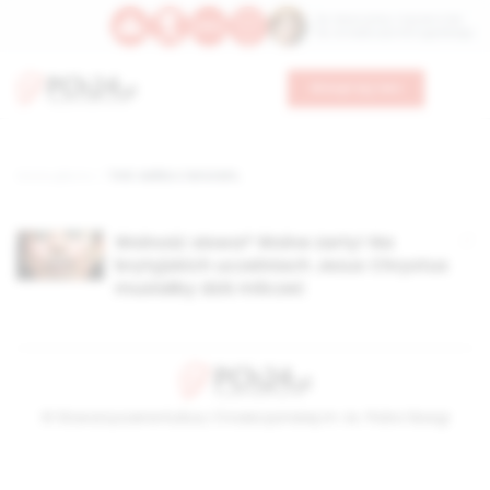
Św. Wawrzyńca, męczennika
Św. Amadeusza Portugalskiego
Wesprzyj nas
Strona główna
TAG: walka z terrorem,
Wolność słowa? Wolne żarty! Na
brytyjskich uczelniach Jezus Chrystus
musiałby dziś milczeć
© Stowarzyszenie Kultury Chrześcijańskiej im. ks. Piotra Skargi
2026-08-10 06:41:40