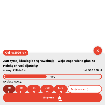
×
Cel na 2026 rok
Zatrzymaj ideologiczną rewolucję. Twoje wsparcie to głos za
Polską chrześcijańską!
mamy:
218 643 zł
cel:
500 000 zł
44%
wybierz kwotę:
60
80
100
200
500
zł
zł
zł
zł
zł
Wspieram