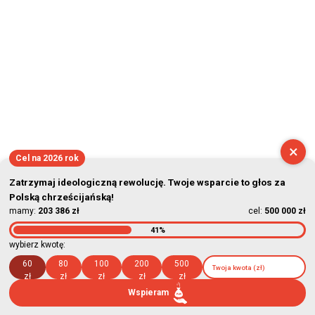
×
Cel na 2026 rok
Zatrzymaj ideologiczną rewolucję. Twoje wsparcie to głos za
Polską chrześcijańską!
mamy:
203 386 zł
cel:
500 000 zł
41%
wybierz kwotę:
60
80
100
200
500
zł
zł
zł
zł
zł
Wspieram