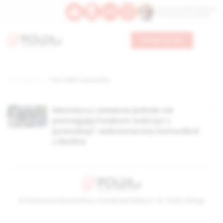
Św. Hormizdasa, papieża
Bł. Oktawiana, biskupa
Wesprzyj nas
Strona główna
TAG: walka z powodzią
Niemieccy żołnierze jednak nie
pomagają Polakom walczyć z
powodzią? Jednoznaczny komunikat
z Berlina
© Stowarzyszenie Kultury Chrześcijańskiej im. ks. Piotra Skargi
2026-08-06 19:07:38