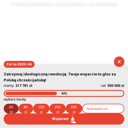
© Stowarzyszenie Kultury Chrześcijańskiej im. ks. Piotra Skargi
2026-08-07 11:45:09
×
Cel na 2026 rok
Zatrzymaj ideologiczną rewolucję. Twoje wsparcie to głos za
Polską chrześcijańską!
mamy:
217 781 zł
cel:
500 000 zł
44%
wybierz kwotę:
60
80
100
200
500
zł
zł
zł
zł
zł
Wspieram