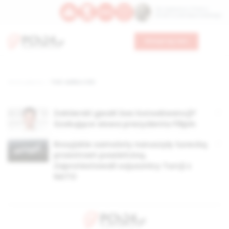
Św. Kajetana z Thieny
Bł. Edmunda Bojanowskiego
Wesprzyj nas
Strona główna
TAG: walka z ISIS
Żołnierski gwałt bez konsekwencji?
Szokujące słowa prezydenta Filipin
Rosyjskie samoloty naruszyły turecką
przestrzeń powietrzną.
Zaprotestowali sojusznicy Turcji z
NATO