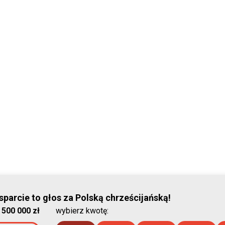
© Stowar
parcie to głos za Polską chrześcijańską!
:
500 000 zł
wybierz kwotę:
2026-08-08 