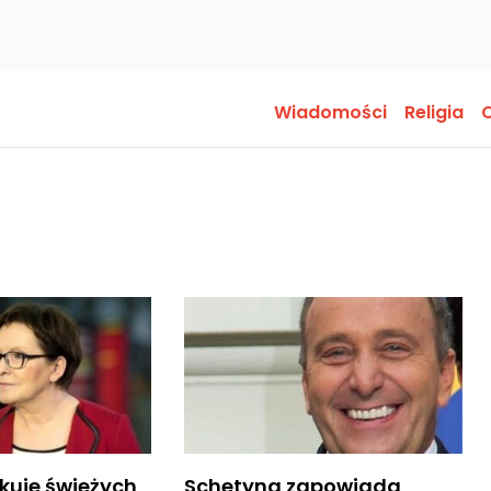
Wiadomości
Religia
O
kuje świeżych
Schetyna zapowiada