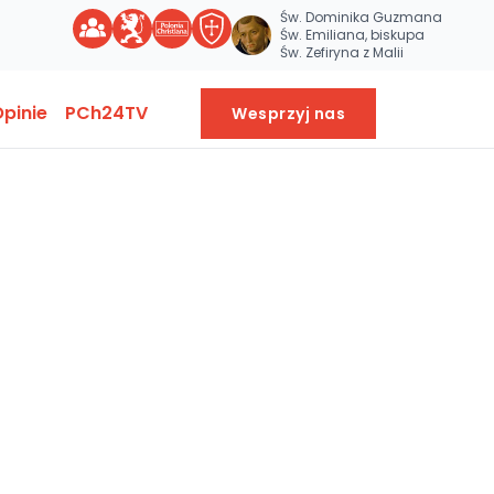
Św. Dominika Guzmana
Św. Emiliana, biskupa
Św. Zefiryna z Malii
pinie
PCh24TV
Wesprzyj nas