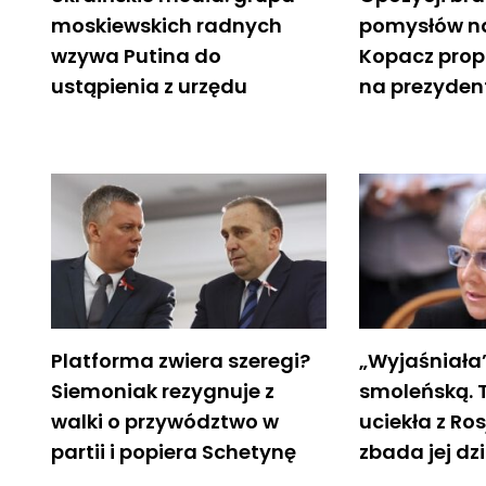
moskiewskich radnych
pomysłów na 
wzywa Putina do
Kopacz prop
ustąpienia z urzędu
na prezyden
Platforma zwiera szeregi?
„Wyjaśniała
Siemoniak rezygnuje z
smoleńską. 
walki o przywództwo w
uciekła z Ros
partii i popiera Schetynę
zbada jej dz