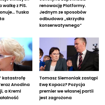
walkę z PiS.
renowację Platformy.
onuje… Tuska
Jednym ze sposobów
ta
odbudowa „skrzydła
konserwatywnego”
” katastrofę
Tomasz Siemoniak zastąpi
Teraz Anodina
Ewę Kopacz? Pozycja
ji, a Kreml
premier we własnej partii
iałalność
jest zagrożona