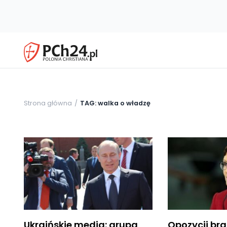
Strona główna
TAG: walka o władzę
Ukraińskie media: grupa
Opozycji bra