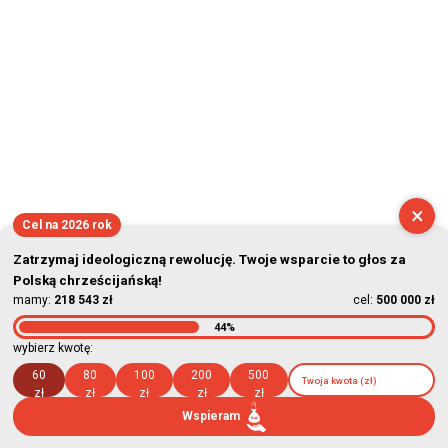
×
Cel na 2026 rok
Zatrzymaj ideologiczną rewolucję. Twoje wsparcie to głos za
Polską chrześcijańską!
mamy:
218 543 zł
cel:
500 000 zł
44%
wybierz kwotę:
60
80
100
200
500
zł
zł
zł
zł
zł
Wspieram