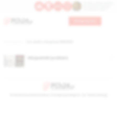
Św. Dominika Guzmana
Św. Emiliana, biskupa
Św. Zefiryna z Malii
Wesprzyj nas
Strona główna
TAG: Walka o Hiszpanię 193691939
Hiszpański probierz
© Stowarzyszenie Kultury Chrześcijańskiej im. ks. Piotra Skargi
2026-08-08 19:42:54