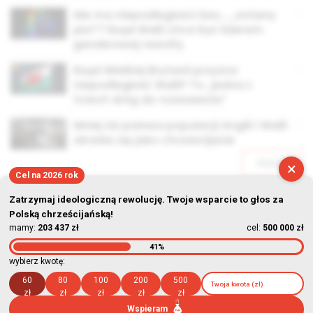
Nie ma niepodległości bez… „zmiany
płci”? Rząd Walii chce być liderem
genderowej rewolty
Rząd Wielkiej Brytanii przyzna
niepodległość Walii? To „jedna z
trzech dróg do rozważenia”
Mniej niż połowa populacji Anglii i Walii
określa się jako chrześcijanie
Starsze
×
Cel na 2026 rok
Zatrzymaj ideologiczną rewolucję. Twoje wsparcie to głos za
Polską chrześcijańską!
mamy:
203 437 zł
cel:
500 000 zł
41%
© Stowarzyszenie Kultury Chrześcijańskiej im. ks. Piotra Skargi
wybierz kwotę:
2026-08-06 22:23:26
60
80
100
200
500
zł
zł
zł
zł
zł
Wspieram