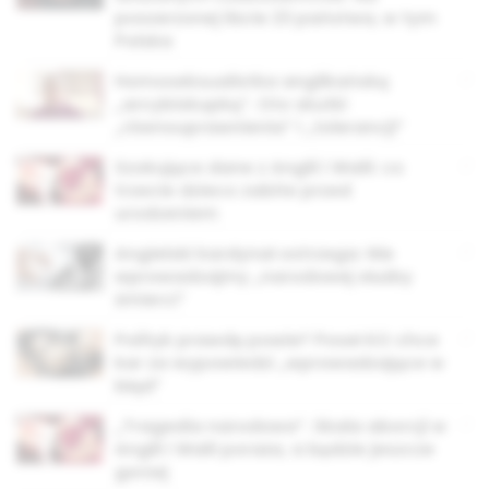
poszerzonej liście 23 państwa, w tym
Polska
Homoseksualistka anglikańską
„arcybiskupką”. Oto skutki
„równouprawnienia” i „tolerancji”
Szokujące dane z Anglii i Walii: co
trzecie dzieco zabite przed
urodzeniem
Angielski kardynał ostrzega: Nie
wprowadzajmy „narodowej służby
śmierci”
Polityk prawdę powie? Poseł KO chce
kar za wypowiedzi „wprowadzające w
błąd”
„Tragedia narodowa”. Skala aborcji w
Anglii i Walii poraża, a będzie jeszcze
gorzej