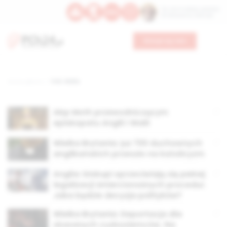
Św. Hormizdasa, papieża
Bł. Oktawiana, biskupa
Wesprzyj nas
Strona główna
TAG: Walia
Abp Moth przewodniczącym
episkopatu Anglii i Walii
Wielka Brytania: już 700 duchownych
anglikańskich przeszło na katolicyzm
Anglia: biskupi sprzeciwiają się pełnej
legalizacji śmiercionośnych procedur.
Jaka będzie decyzja polityków?
Wielka Brytania: Deportacja dla
skazanych cudzoziemców. Na