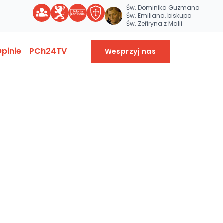
Św. Dominika Guzmana
Św. Emiliana, biskupa
Św. Zefiryna z Malii
pinie
PCh24TV
Wesprzyj nas