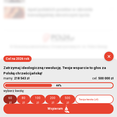
Apel polskich posłów w obronie
kanadyjskiej obrończyni życia
© Stowarzyszenie Kultury Chrześcijańskiej im. ks. Piotra Skargi
×
2026-08-08 13:27:21
Cel na 2026 rok
Zatrzymaj ideologiczną rewolucję. Twoje wsparcie to głos za
Polską chrześcijańską!
mamy:
218 543 zł
cel:
500 000 zł
44%
wybierz kwotę:
60
80
100
200
500
zł
zł
zł
zł
zł
Wspieram