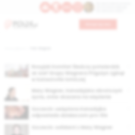
Św. Dominika Guzmana
Św. Emiliana, biskupa
Św. Zefiryna z Malii
Wesprzyj nas
Strona główna
TAG: Wagner
Rosyjski Komitet Śledczy potwierdził,
że szef Grupy Wagnera Prigożyn zginął
w katastrofie lotniczej
Mary Wagner, kanadyjska obrończyni
życia, znów skazana na więzienie
Szczecin: uwięziona Kanadyjka
odpowiada działaczom pro-life
Szczecin: solidarni z Mary Wagner