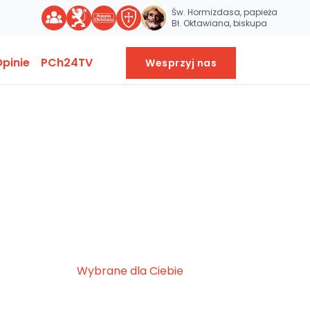
Św. Hormizdasa, papieża
Bł. Oktawiana, biskupa
pinie
PCh24TV
Wesprzyj nas
Wybrane dla Ciebie