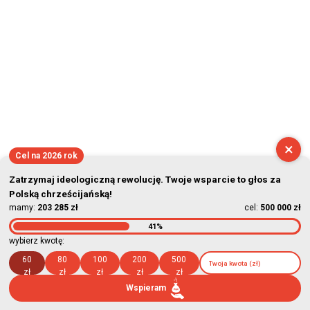
×
Cel na 2026 rok
Zatrzymaj ideologiczną rewolucję. Twoje wsparcie to głos za
Polską chrześcijańską!
mamy:
203 285 zł
cel:
500 000 zł
41%
wybierz kwotę:
60
80
100
200
500
zł
zł
zł
zł
zł
Wspieram