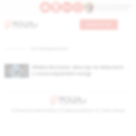
Św. Hormizdasa, papieża
Bł. Oktawiana, biskupa
Wesprzyj nas
Strona główna
TAG: wada genetyczna,
Wielka Brytania: aborcje na dzieciach
z rozszczepieniem wargi
© Stowarzyszenie Kultury Chrześcijańskiej im. ks. Piotra Skargi
2026-08-06 11:38:34