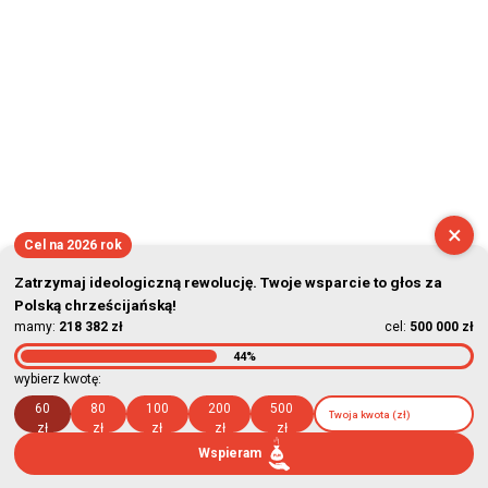
×
Cel na 2026 rok
Zatrzymaj ideologiczną rewolucję. Twoje wsparcie to głos za
Polską chrześcijańską!
mamy:
218 382 zł
cel:
500 000 zł
44%
wybierz kwotę:
60
80
100
200
500
zł
zł
zł
zł
zł
Wspieram