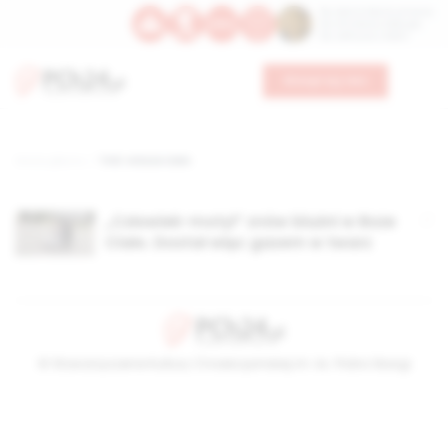
Św. Dominika Guzmana
Św. Emiliana, biskupa
Św. Zefiryna z Malii
Wesprzyj nas
Strona główna
TAG: w boże ciało
„Człowiek-motyl” znów bluźni w Boże
Ciało. Dostał więc gazem w twarz
© Stowarzyszenie Kultury Chrześcijańskiej im. ks. Piotra Skargi
2026-08-08 02:07:35