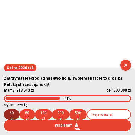
×
Cel na 2026 rok
Zatrzymaj ideologiczną rewolucję. Twoje wsparcie to głos za
Polską chrześcijańską!
mamy:
218 543 zł
cel:
500 000 zł
44%
wybierz kwotę:
60
80
100
200
500
zł
zł
zł
zł
zł
Wspieram