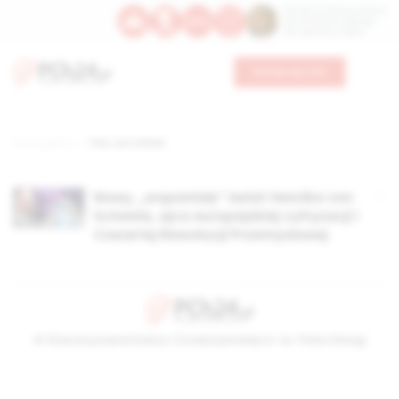
Św. Dominika Guzmana
Św. Emiliana, biskupa
Św. Zefiryna z Malii
Wesprzyj nas
Strona główna
TAG: von Scheel
Nowy, „wspaniały” świat Henrika von
Scheela, ojca europejskiej cyfryzacji i
Czwartej Rewolucji Przemysłowej
© Stowarzyszenie Kultury Chrześcijańskiej im. ks. Piotra Skargi
2026-08-08 13:16:57