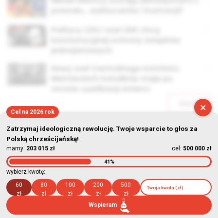
Młodzi Niemcy zostają dżihadystami z
powodu… wykluczenia i frustracji?
Politycy CDU i szef ZDK chcą
konstytucyjnej ochrony związków
jednopłciowych
Nowy szef Centralnego Komitetu
Niemieckich Katolików staje po
stronie cywilizacji śmierci
Starsze
×
Cel na 2026 rok
Zatrzymaj ideologiczną rewolucję. Twoje wsparcie to głos za
Polską chrześcijańską!
mamy:
203 015 zł
cel:
500 000 zł
41%
© Stowarzyszenie Kultury Chrześcijańskiej im. ks. Piotra Skargi
wybierz kwotę:
2026-08-06 04:34:03
60
80
100
200
500
zł
zł
zł
zł
zł
Wspieram