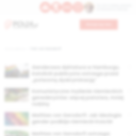
Św. Hormizdasa, papieża
Bł. Oktawiana, biskupa
Wesprzyj nas
Strona główna
TAG: von Gersdorff
Genderowa dyktatura w Hamburgu.
Katolicki publicysta ostrzega przed
„potworną dyskryminacją”
Komunistyczne myślenie niemieckich
genederystów: więcej państwa, mniej
rodziny
Mathias von Gersdorff: Jak ideologia
gender podbija niemiecki Kościół
Mathias von Gersdorff ostrzega: