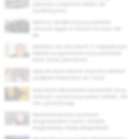
zielonym utopistom blisko do
totalitaryzmu
Niemcy: skrajny kryzys powołań.
Jeszcze nigdy w historii nie było tak
źle
Mathias von Gersdorff: O największym
błędzie progresistów na przykładzie
kard. Karla Lehmanna
Apel do kard. Marxa i kanclerz Merkel:
wyślijcie misjonarzy do Turcji
Gersdorff: Niemieckie feministki chcą
walczyć z przemocą wobec kobiet, ale
nie z prostytucją
Niemiecki jezuita-profesor:
błogosławiłem homo-związki,
błogosławię i będę błogosławił