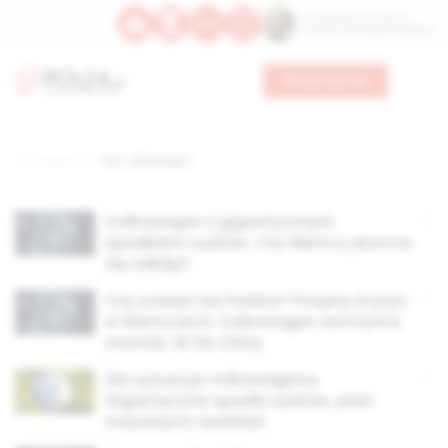
Św. Kajetana z Thieny
Bł. Edmunda Bojanowskiego
Wesprzyj nas
Strona główna
TAG: volkswagen
Volkswagen z gigantycznym
spadkiem zysków. Czy Niemcy jeszcze
się odbiją?
Czy ucierpi też Polska? Potężny kryzys
w Niemczech, Volkswagen wstrzyma
montaż. W tle Chiny
Zła sytuacja Volkswagena.
Gigantyczne spadki zysków, plan
masowych zwolnień