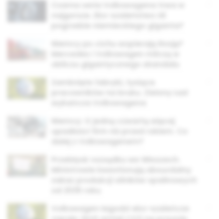
Czarna seria Volkswagena trwa w
najgorsze. Eko-szaleństwo UE
pogrzebie niemieckiego giganta?
Niemcy po cichu wspierają Rosję?
Mercedes i Volkswagen milczą w
obliczu gigantycznego skandalu
Zamknięte fabryki, tysiące
pracowników na bruku. Zielony Ład
wykańcza Volkswagena
Niemcy: O jedną czwartą więcej
upadłości firm niż przed rokiem. Co
dalej z Volkswagenem?
Przebłysk rozsądku we Włoszech.
Ministrowie kwestionują absurdalny
zakaz produkcji silników spalinowych
od 2035 roku
Volkswagen łagodzi eko-szaleńcze
zapały: limit emisji CO2 na przyszły