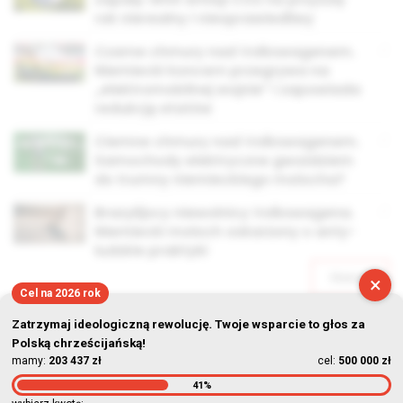
rok nierealny i niesprawiedliwy
Czarne chmury nad Volkswagenem.
Niemiecki koncern przegrywa na
„elektromobilnej wojnie” i zapowiada
redukcję etatów
Ciemne chmury nad Volkswagenem.
Samochody elektryczne gwoździem
do trumny niemieckiego molocha?
Brazylijscy niewolnicy Volkswagena.
Niemiecki moloch oskarżony o anty-
ludzkie praktyki
Starsze
×
Cel na 2026 rok
Zatrzymaj ideologiczną rewolucję. Twoje wsparcie to głos za
Polską chrześcijańską!
mamy:
203 437 zł
cel:
500 000 zł
41%
© Stowarzyszenie Kultury Chrześcijańskiej im. ks. Piotra Skargi