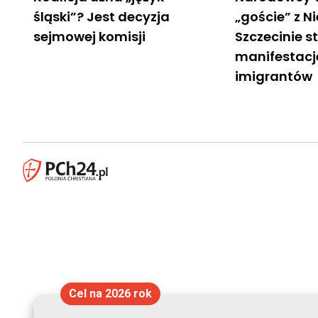
śląski”? Jest decyzja
„goście” z N
sejmowej komisji
Szczecinie st
manifestacj
imigrantów
Cel na 2026 rok