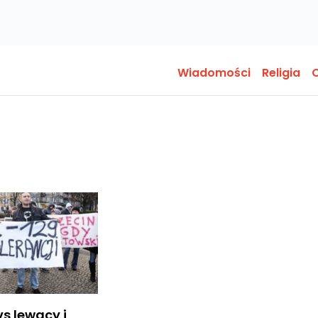
Wiadomości
Religia
O
s lewacy i