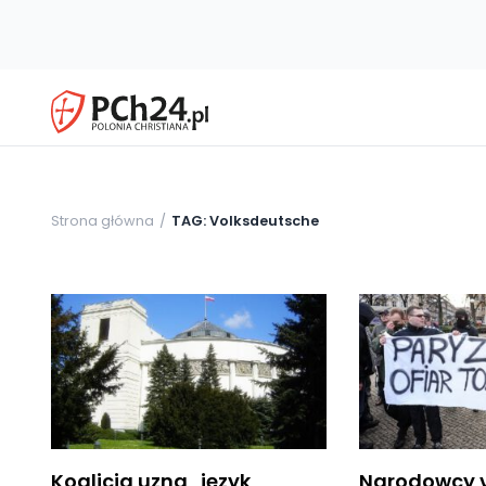
Strona główna
TAG: Volksdeutsche
Koalicja uzna „język
Narodowcy v