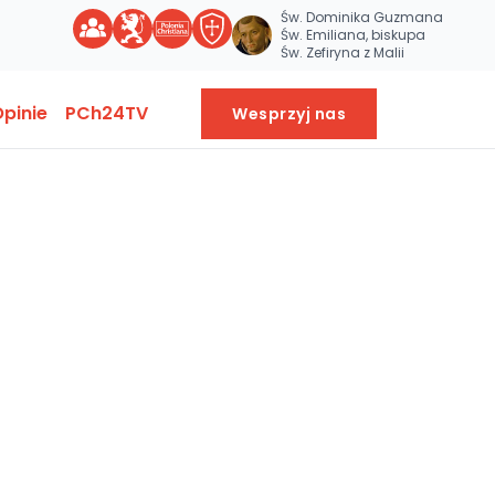
Św. Dominika Guzmana
Św. Emiliana, biskupa
Św. Zefiryna z Malii
pinie
PCh24TV
Wesprzyj nas