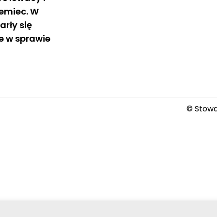
iemiec. W
arły się
e w sprawie
© Stowar
2026-08-08