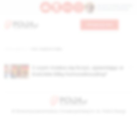
Św. Hormizdasa, papieża
Bł. Oktawiana, biskupa
Wesprzyj nas
Strona główna
TAG: Vladimir Palko
Z czym trzeba się liczyć, ujawniając w
Kościele klikę homoseksualną?
© Stowarzyszenie Kultury Chrześcijańskiej im. ks. Piotra Skargi
2026-08-06 18:04:14