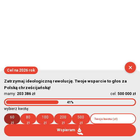
×
Cel na 2026 rok
Zatrzymaj ideologiczną rewolucję. Twoje wsparcie to głos za
Polską chrześcijańską!
mamy:
203 386 zł
cel:
500 000 zł
41%
wybierz kwotę:
60
80
100
200
500
zł
zł
zł
zł
zł
Wspieram