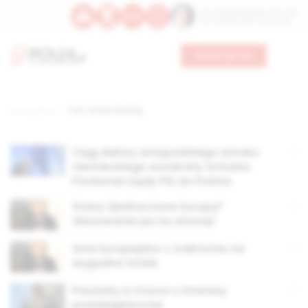
Św. Teresy Benedykty od Krzyża
Św. Kandydy Marii od Jezusa
Wesprzyj nas
Strona główna
TAG: Viviane Reding
Ciąg dalszy antypolskiego amoku
niemieckiego eurokraty Schulza.
Porównał rządy PiS do Putina
Stany Zjednoczone Europy?
Głosowanie już na wiosnę!
Unia Europejska: z traktorów na
wygodne fotele
Parytety w trosce o interesy
przedsiębiorców