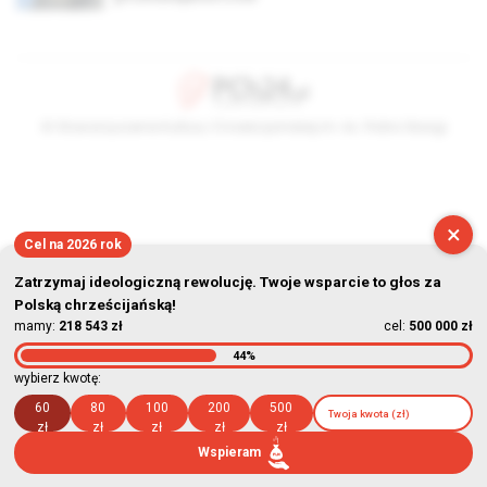
© Stowarzyszenie Kultury Chrześcijańskiej im. ks. Piotra Skargi
2026-08-09 06:12:40
×
Cel na 2026 rok
Zatrzymaj ideologiczną rewolucję. Twoje wsparcie to głos za
Polską chrześcijańską!
mamy:
218 543 zł
cel:
500 000 zł
44%
wybierz kwotę:
60
80
100
200
500
zł
zł
zł
zł
zł
Wspieram