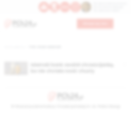
Św. Dominika Guzmana
Św. Emiliana, biskupa
Św. Zefiryna z Malii
Wesprzyj nas
Strona główna
TAG: vivian salameh
Islamski bank zwolnił chrześcijankę,
bo nie chciała nosić chusty
© Stowarzyszenie Kultury Chrześcijańskiej im. ks. Piotra Skargi
2026-08-08 02:39:48