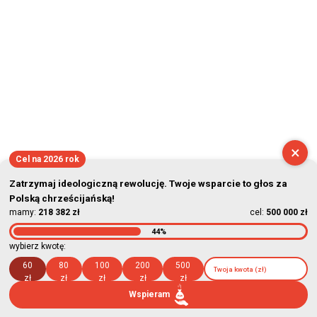
×
Cel na 2026 rok
Zatrzymaj ideologiczną rewolucję. Twoje wsparcie to głos za
Polską chrześcijańską!
mamy:
218 382 zł
cel:
500 000 zł
44%
wybierz kwotę:
60
80
100
200
500
zł
zł
zł
zł
zł
Wspieram