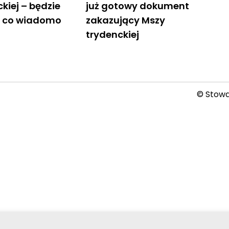
kiej – będzie
już gotowy dokument
o, co wiadomo
zakazujący Mszy
trydenckiej
© Stowar
2026-08-05