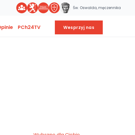
Św. Oswalda, męczennika
pinie
PCh24TV
Wesprzyj nas
Wybrane dla Ciebie