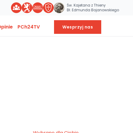
Św. Kajetana z Thieny
Bł. Edmunda Bojanowskiego
pinie
PCh24TV
Wesprzyj nas
Wybrane dla Ciebie