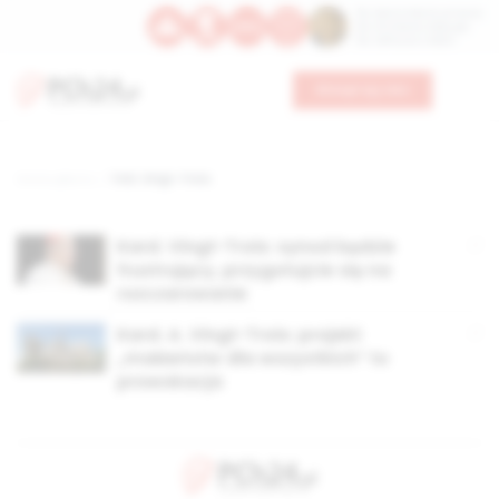
Św. Dominika Guzmana
Św. Emiliana, biskupa
Św. Zefiryna z Malii
Wesprzyj nas
Strona główna
TAG: Vingt-Trois
Kard. Vingt-Trois: synod będzie
frustrujący, przygotujcie się na
rozczarowanie
Kard. A. Vingt-Trois: projekt
„małżeństw dla wszystkich” to
prowokacja