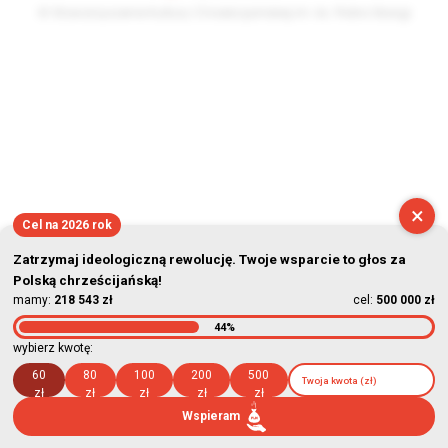
© Stowarzyszenie Kultury Chrześcijańskiej im. ks. Piotra Skargi
2026-08-08 13:15:08
×
Cel na 2026 rok
Zatrzymaj ideologiczną rewolucję. Twoje wsparcie to głos za
Polską chrześcijańską!
mamy:
218 543 zł
cel:
500 000 zł
44%
wybierz kwotę:
60
80
100
200
500
zł
zł
zł
zł
zł
Wspieram