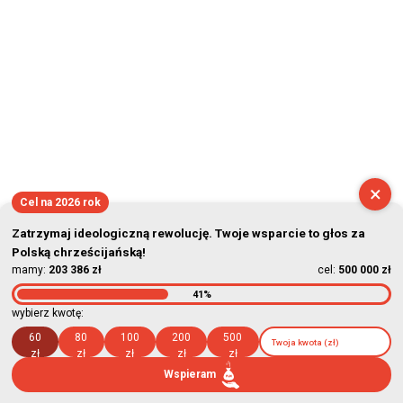
×
Cel na 2026 rok
Zatrzymaj ideologiczną rewolucję. Twoje wsparcie to głos za
Polską chrześcijańską!
mamy:
203 386 zł
cel:
500 000 zł
41%
wybierz kwotę:
60
80
100
200
500
zł
zł
zł
zł
zł
Wspieram