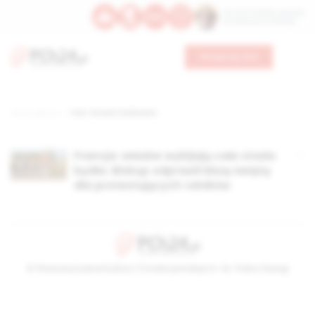
Św. Hormizdasa, papieża
Bł. Oktawiana, biskupa
Wesprzyj nas
Strona główna
TAG: Vincent Dollmann
Francja: władze wybijają całe stada
bydła. Biskup odprawił Mszę świętą
dla protestujących rolników
© Stowarzyszenie Kultury Chrześcijańskiej im. ks. Piotra Skargi
2026-08-06 17:45:02