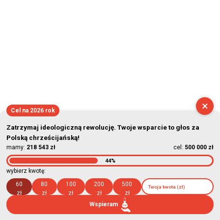
×
Cel na 2026 rok
Zatrzymaj ideologiczną rewolucję. Twoje wsparcie to głos za
Polską chrześcijańską!
mamy:
218 543 zł
cel:
500 000 zł
44%
wybierz kwotę:
60
80
100
200
500
zł
zł
zł
zł
zł
Wspieram