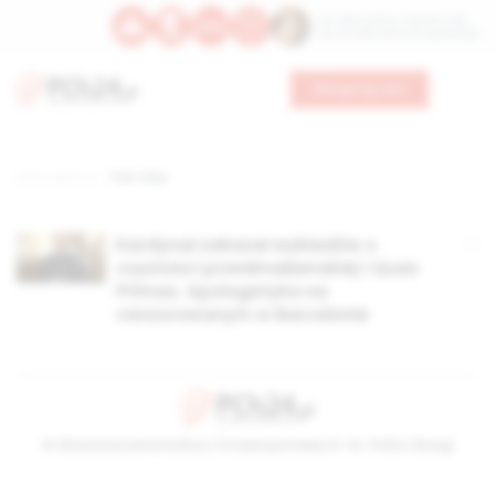
Św. Wawrzyńca, męczennika
Św. Amadeusza Portugalskiego
Wesprzyj nas
Strona główna
TAG: Vina
Kardynał zakazał wykładów o
czystości przedmałżeńskiej i Quas
Primas. Apologetyka na
cenzurowanym w Barcelonie
© Stowarzyszenie Kultury Chrześcijańskiej im. ks. Piotra Skargi
2026-08-10 05:23:48