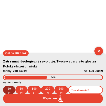
×
Cel na 2026 rok
Zatrzymaj ideologiczną rewolucję. Twoje wsparcie to głos za
Polską chrześcijańską!
mamy:
218 543 zł
cel:
500 000 zł
44%
wybierz kwotę:
60
80
100
200
500
zł
zł
zł
zł
zł
Wspieram