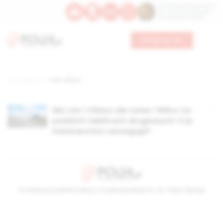
Św. Dominika Guzmana
Św. Emiliana, biskupa
Św. Zefiryna z Malii
Wesprzyj nas
Strona główna
TAG: vilnius
Nie Lviv i Vilnius ale Lwów i Wilno na
polskich tablicach drogowych! Czy
ministerstwo zareaguje?
© Stowarzyszenie Kultury Chrześcijańskiej im. ks. Piotra Skargi
2026-08-08 15:55:22