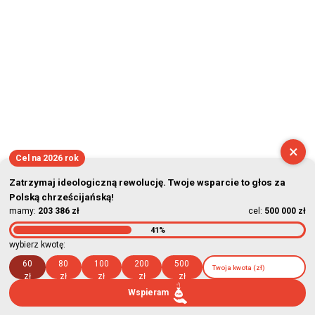
×
Cel na 2026 rok
Zatrzymaj ideologiczną rewolucję. Twoje wsparcie to głos za
Polską chrześcijańską!
mamy:
203 386 zł
cel:
500 000 zł
41%
wybierz kwotę:
60
80
100
200
500
zł
zł
zł
zł
zł
Wspieram