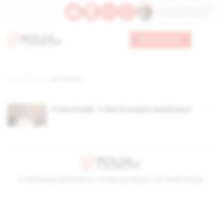
Św. Hormizdasa, papieża
Bł. Oktawiana, biskupa
Wesprzyj nas
Strona główna
TAG: Verona
Franciszek: Trwa III wojna światowa
© Stowarzyszenie Kultury Chrześcijańskiej im. ks. Piotra Skargi
2026-08-06 14:29:29