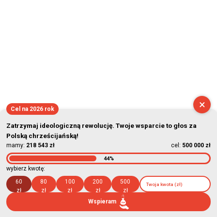
×
Cel na 2026 rok
Zatrzymaj ideologiczną rewolucję. Twoje wsparcie to głos za
Polską chrześcijańską!
mamy:
218 543 zł
cel:
500 000 zł
44%
wybierz kwotę:
60
80
100
200
500
zł
zł
zł
zł
zł
Wspieram