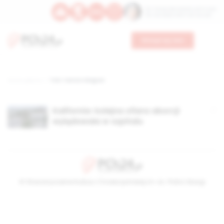
Św. Teresy Benedykty od Krzyża
Św. Kandydy Marii od Jezusa
Wesprzyj nas
Strona główna
TAG: Vernon Wagner
Kalifornia: kolejna ofiara aborcji
wylądowała w szpitalu
© Stowarzyszenie Kultury Chrześcijańskiej im. ks. Piotra Skargi
2026-08-09 10:37:56