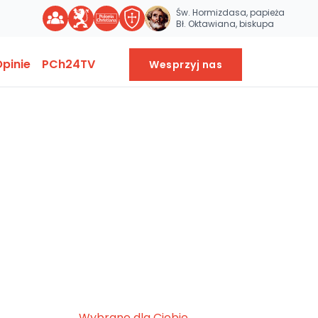
Św. Hormizdasa, papieża
Bł. Oktawiana, biskupa
pinie
PCh24TV
Wesprzyj nas
Wybrane dla Ciebie