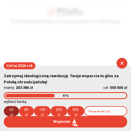
© Stowarzyszenie Kultury Chrześcijańskiej im. ks. Piotra Skargi
2026-08-06 18:42:22
×
Cel na 2026 rok
Zatrzymaj ideologiczną rewolucję. Twoje wsparcie to głos za
Polską chrześcijańską!
mamy:
203 386 zł
cel:
500 000 zł
41%
wybierz kwotę:
60
80
100
200
500
zł
zł
zł
zł
zł
Wspieram