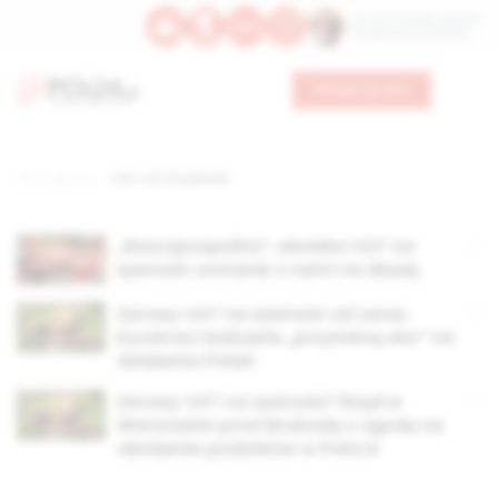
Św. Hormizdasa, papieża
Bł. Oktawiana, biskupa
Wesprzyj nas
Strona główna
TAG: vat na żywność
„Rzeczpospolita”: obniżka VAT na
żywność zostanie z nami na dłużej
Zerowy VAT na żywność od zaraz.
Eurokraci łaskawie „przymkną oko” na
działania Polski
Zerowy VAT na żywność? Rząd w
Warszawie prosi Brukselę o zgodę na
obniżenie podatków w Polsce