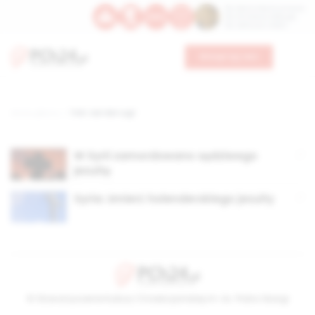
Św. Dominika Guzmana
Św. Emiliana, biskupa
Św. Zefiryna z Malii
Wesprzyj nas
Strona główna
TAG: van der Lugt
W Syrii zamordowano sędziwego
jezuitę
Syria: śmierć holenderskiego jezuity
© Stowarzyszenie Kultury Chrześcijańskiej im. ks. Piotra Skargi