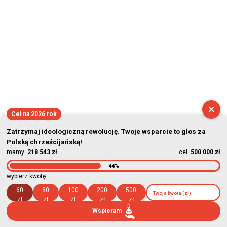
2026-08-08 13:30:52
×
Cel na 2026 rok
Zatrzymaj ideologiczną rewolucję. Twoje wsparcie to głos za
Polską chrześcijańską!
mamy:
218 543 zł
cel:
500 000 zł
44%
wybierz kwotę:
60
80
100
200
500
zł
zł
zł
zł
zł
Wspieram