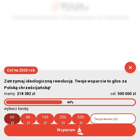
© Stowarzyszenie Kultury Chrześcijańskiej im. ks. Piotra Skargi
2026-08-08 02:50:28
×
Cel na 2026 rok
Zatrzymaj ideologiczną rewolucję. Twoje wsparcie to głos za
Polską chrześcijańską!
mamy:
218 382 zł
cel:
500 000 zł
44%
wybierz kwotę:
60
80
100
200
500
zł
zł
zł
zł
zł
Wspieram