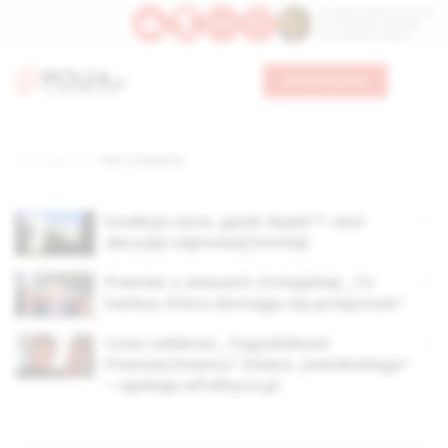
Św. Dominika Guzmana
Św. Emiliana, biskupa
Św. Zefiryna z Malii
Wesprzyj nas
Strona główna
TAG: V kolumna
Koalicja uzna „język śląski”? Jest
decyzja sejmowej komisji
Premier o słowach Ochojskiej: „To
hańba, która domaga się przeprosin”
Czas odebrać „Tygodnikowi
Powszechnemu” miano „katolickiego”
– apeluje wPolityce.pl