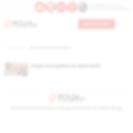
Św. Kajetana z Thieny
Bł. Edmunda Bojanowskiego
Wesprzyj nas
Strona główna
TAG: Uzdrowiska dziecięce
Rząd oszczędza na dzieciach
© Stowarzyszenie Kultury Chrześcijańskiej im. ks. Piotra Skargi
2026-08-07 21:35:39