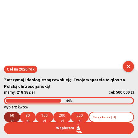
×
Cel na 2026 rok
Zatrzymaj ideologiczną rewolucję. Twoje wsparcie to głos za
Polską chrześcijańską!
mamy:
218 382 zł
cel:
500 000 zł
44%
wybierz kwotę:
60
80
100
200
500
zł
zł
zł
zł
zł
Wspieram