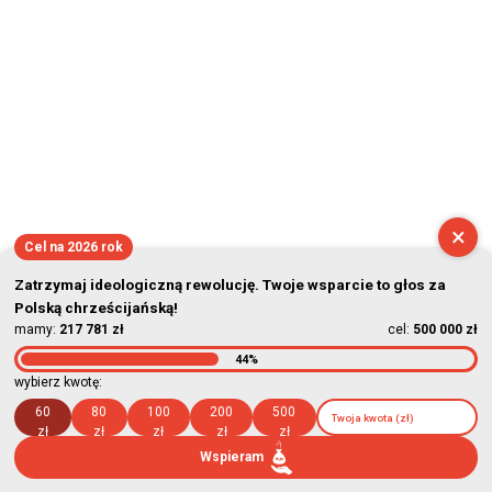
×
Cel na 2026 rok
Zatrzymaj ideologiczną rewolucję. Twoje wsparcie to głos za
Polską chrześcijańską!
mamy:
217 781 zł
cel:
500 000 zł
44%
wybierz kwotę:
60
80
100
200
500
zł
zł
zł
zł
zł
Wspieram