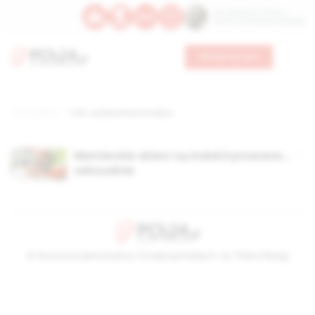
Św. Kajetana z Thieny
Bł. Edmunda Bojanowskiego
Wesprzyj nas
Strona główna
TAG: uzależnienie od seksu
Niemieckie dzieci są indoktrynowane…
seksualnie
© Stowarzyszenie Kultury Chrześcijańskiej im. ks. Piotra Skargi
2026-08-07 12:16:39