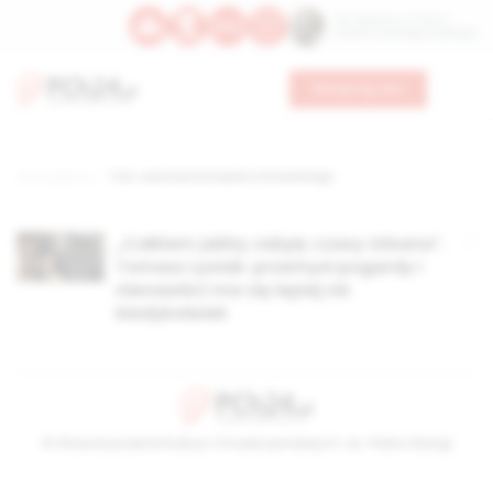
Św. Kajetana z Thieny
Bł. Edmunda Bojanowskiego
Wesprzyj nas
Strona główna
TAG: uwolnienie księdza olszewskiego
„Całkiem jakby odżyły czasy Urbana”.
Tomasz Łysiak: przemysł pogardy i
nienawiści ma się lepiej niż
kiedykolwiek
© Stowarzyszenie Kultury Chrześcijańskiej im. ks. Piotra Skargi
2026-08-07 17:42:10