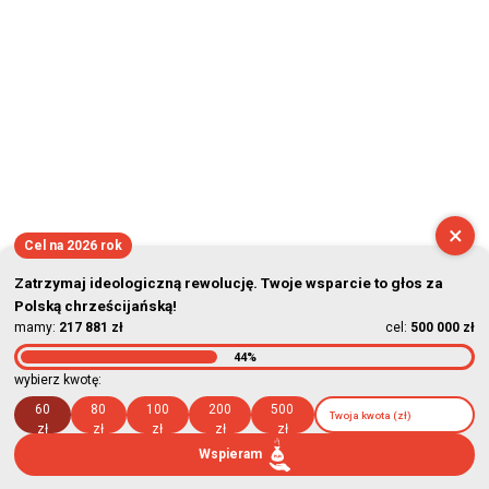
×
Cel na 2026 rok
Zatrzymaj ideologiczną rewolucję. Twoje wsparcie to głos za
Polską chrześcijańską!
mamy:
217 881 zł
cel:
500 000 zł
44%
wybierz kwotę:
60
80
100
200
500
zł
zł
zł
zł
zł
Wspieram