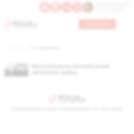
Św. Dominika Guzmana
Św. Emiliana, biskupa
Św. Zefiryna z Malii
Wesprzyj nas
Strona główna
TAG: Uwe Mundlos
Neonazistowscy terroryści przed
niemieckim sądem
© Stowarzyszenie Kultury Chrześcijańskiej im. ks. Piotra Skargi
2026-08-08 10:46:10