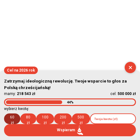
×
Cel na 2026 rok
Zatrzymaj ideologiczną rewolucję. Twoje wsparcie to głos za
Polską chrześcijańską!
mamy:
218 543 zł
cel:
500 000 zł
44%
wybierz kwotę:
60
80
100
200
500
zł
zł
zł
zł
zł
Wspieram