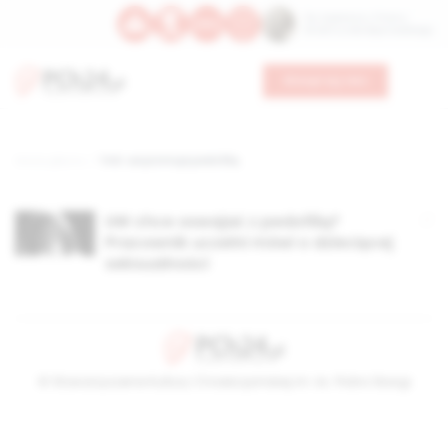
Św. Kajetana z Thieny
Bł. Edmunda Bojanowskiego
Wesprzyj nas
Strona główna
TAG: uw promuje pedofilię
UW chce oswajać z pedofilią?
Pracownik uczelni mówi o dziecięcej
seksualności
© Stowarzyszenie Kultury Chrześcijańskiej im. ks. Piotra Skargi
2026-08-07 21:32:11