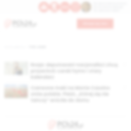
Św. Dominika Guzmana
Św. Emiliana, biskupa
Św. Zefiryna z Malii
Wesprzyj nas
Strona główna
TAG: utwór
Rosja: deputowani-nacjonaliści chcą
przywrócić carski hymn i stary
kalendarz
Czerwone maki na Monte Cassino
znów polskie. Pieśń, „której się nie
tańczy” wróciła do domu