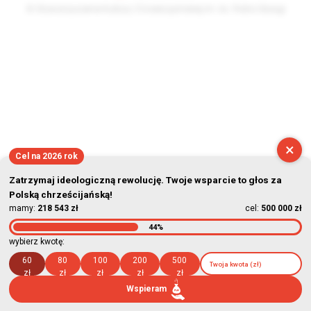
© Stowarzyszenie Kultury Chrześcijańskiej im. ks. Piotra Skargi
2026-08-08 19:11:40
×
Cel na 2026 rok
Zatrzymaj ideologiczną rewolucję. Twoje wsparcie to głos za
Polską chrześcijańską!
mamy:
218 543 zł
cel:
500 000 zł
44%
wybierz kwotę:
60
80
100
200
500
zł
zł
zł
zł
zł
Wspieram