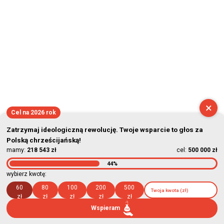
×
Cel na 2026 rok
Zatrzymaj ideologiczną rewolucję. Twoje wsparcie to głos za
Polską chrześcijańską!
mamy:
218 543 zł
cel:
500 000 zł
44%
wybierz kwotę:
60
80
100
200
500
zł
zł
zł
zł
zł
Wspieram