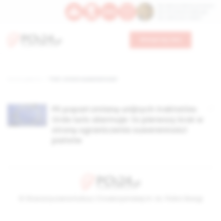
Św. Dominika Guzmana
Św. Emiliana, biskupa
Św. Zefiryna z Malii
Wesprzyj nas
Strona główna
TAG: utrata suwerenności
PE poparł zmianę unijnych traktatów.
Ordo Iuris alarmuje: to pierwszy krok w
stronę ograniczenia suwerenności
państw
© Stowarzyszenie Kultury Chrześcijańskiej im. ks. Piotra Skargi
2026-08-08 12:25:14