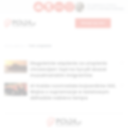
Św. Kajetana z Thieny
Bł. Edmunda Bojanowskiego
Wesprzyj nas
Strona główna
TAG: utopienie
Długoletnie więzienie za utopienie
chrześcijan! Sąd na Sycylii skazał
muzułmańskim imigrantów
Al-Kaida rozstrzelała bojowników ISIS.
Wojna o supremacje w światowym
dżihadzie nabiera tempa