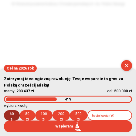
© Stowarzyszenie Kultury Chrześcijańskiej im. ks. Piotra Skargi
2026-08-07 04:52:25
×
Cel na 2026 rok
Zatrzymaj ideologiczną rewolucję. Twoje wsparcie to głos za
Polską chrześcijańską!
mamy:
203 437 zł
cel:
500 000 zł
41%
wybierz kwotę:
60
80
100
200
500
zł
zł
zł
zł
zł
Wspieram