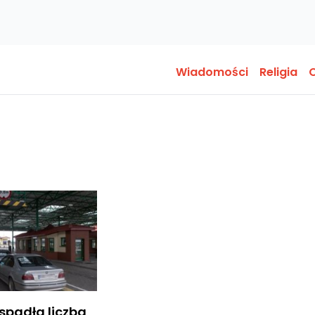
Wiadomości
Religia
O
spadła liczba