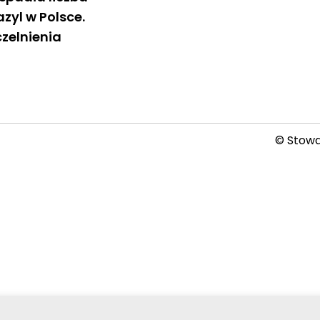
zyl w Polsce.
czelnienia
© Stowar
2026-08-08 