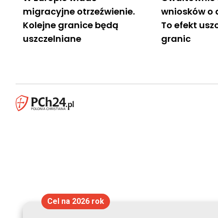
migracyjne otrzeźwienie.
wniosków o a
Kolejne granice będą
To efekt usz
uszczelniane
granic
Cel na 2026 rok