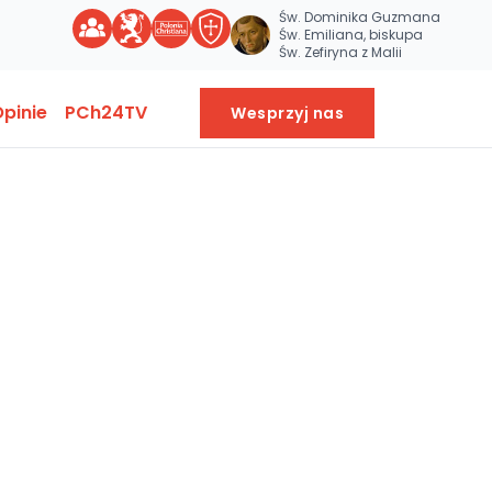
Św. Dominika Guzmana
Św. Emiliana, biskupa
Św. Zefiryna z Malii
pinie
PCh24TV
Wesprzyj nas