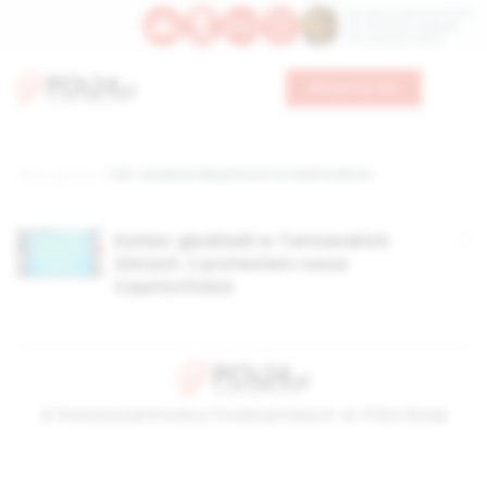
Św. Dominika Guzmana
Św. Emiliana, biskupa
Św. Zefiryna z Malii
Wesprzyj nas
Strona główna
TAG: usuwanie lekcji historii ze szkół średnich
Koniec głodówki w Tarnowskich
Górach. Z protestem rusza
Częstochowa
© Stowarzyszenie Kultury Chrześcijańskiej im. ks. Piotra Skargi
2026-08-08 03:18:32