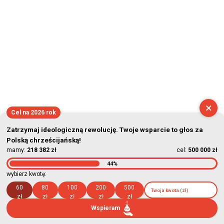
×
Cel na 2026 rok
Zatrzymaj ideologiczną rewolucję. Twoje wsparcie to głos za
Polską chrześcijańską!
mamy:
218 382 zł
cel:
500 000 zł
44%
wybierz kwotę:
60
80
100
200
500
zł
zł
zł
zł
zł
Wspieram