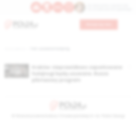
Św. Wawrzyńca, męczennika
Św. Amadeusza Portugalskiego
Wesprzyj nas
Strona główna
TAG: usuwanie hulajnóg
Kraków: nieprawidłowo zaparkowane
hulajnogi będą usuwane. Rusza
pilotażowy program
© Stowarzyszenie Kultury Chrześcijańskiej im. ks. Piotra Skargi
2026-08-10 05:12:17