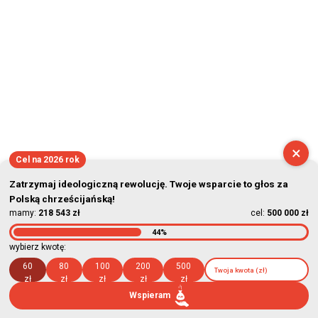
×
Cel na 2026 rok
Zatrzymaj ideologiczną rewolucję. Twoje wsparcie to głos za
Polską chrześcijańską!
mamy:
218 543 zł
cel:
500 000 zł
44%
wybierz kwotę:
60
80
100
200
500
zł
zł
zł
zł
zł
Wspieram