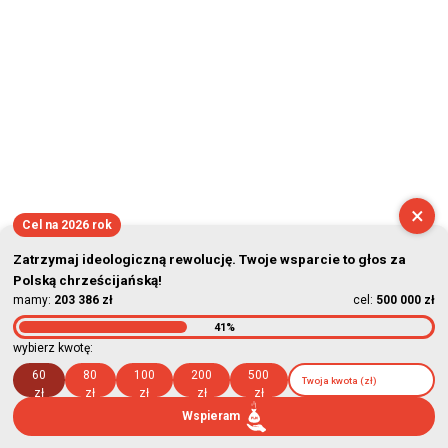
×
Cel na 2026 rok
Zatrzymaj ideologiczną rewolucję. Twoje wsparcie to głos za
Polską chrześcijańską!
mamy:
203 386 zł
cel:
500 000 zł
41%
wybierz kwotę:
60
80
100
200
500
zł
zł
zł
zł
zł
Wspieram