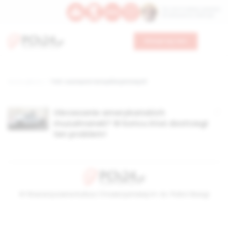
Św. Hormizdasa, papieża
Bł. Oktawiana, biskupa
Wesprzyj nas
Strona główna
TAG: usunięcie narządów płciowych
Obrzezanie amerykańskich
muzułmanek? W końcu ktoś dostrzegł
ten problem!
© Stowarzyszenie Kultury Chrześcijańskiej im. ks. Piotra Skargi
2026-08-06 16:55:42