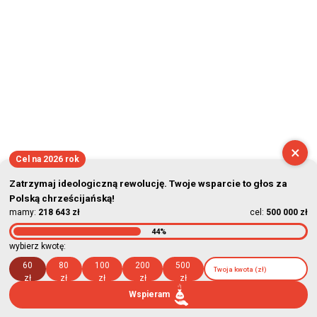
×
Cel na 2026 rok
Zatrzymaj ideologiczną rewolucję. Twoje wsparcie to głos za
Polską chrześcijańską!
mamy:
218 643 zł
cel:
500 000 zł
44%
wybierz kwotę:
60
80
100
200
500
zł
zł
zł
zł
zł
Wspieram