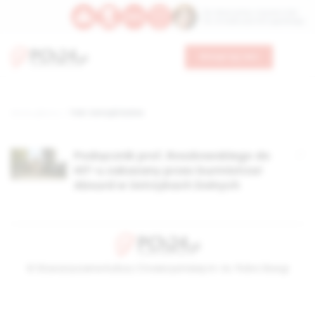
Św. Wawrzyńca, męczennika
Św. Amadeusza Portugalskiego
Wesprzyj nas
Strona główna
TAG: Ustrzyki Dolne
Podręcznik prof. Roszkowskiego do
HiT-u zakazany przez burmistrza!
Absurd w Ustrzykach Dolnych
© Stowarzyszenie Kultury Chrześcijańskiej im. ks. Piotra Skargi
2026-08-10 06:47:33