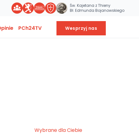
Św. Kajetana z Thieny
Bł. Edmunda Bojanowskiego
pinie
PCh24TV
Wesprzyj nas
Wybrane dla Ciebie