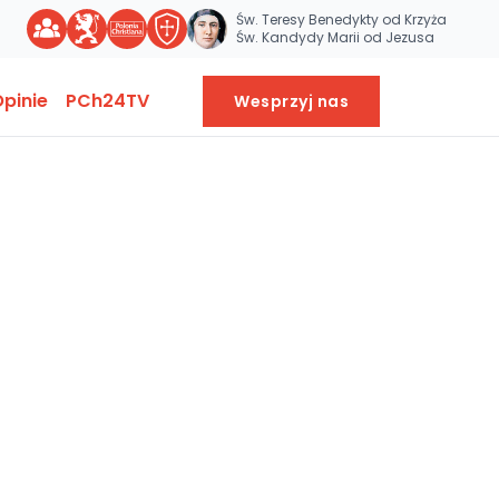
Św. Teresy Benedykty od Krzyża
Św. Kandydy Marii od Jezusa
pinie
PCh24TV
Wesprzyj nas