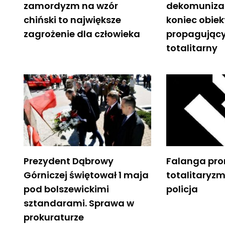
zamordyzm na wzór
dekomunizac
chiński to największe
koniec obie
zagrożenie dla człowieka
propagujący
totalitarny
Prezydent Dąbrowy
Falanga pr
Górniczej świętował 1 maja
totalitaryz
pod bolszewickimi
policja
sztandarami. Sprawa w
prokuraturze