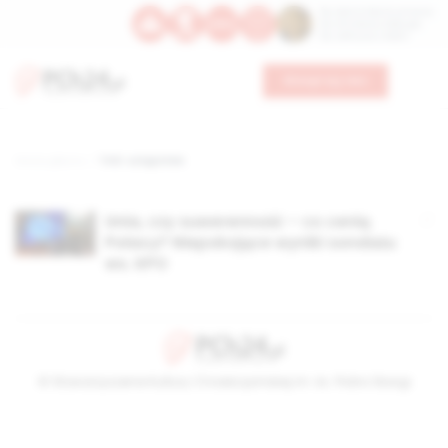
Św. Dominika Guzmana
Św. Emiliana, biskupa
Św. Zefiryna z Malii
Wesprzyj nas
Strona główna
TAG: ustępstwa
Unia, czy suwerenność – co cenią
Polacy? Niepokojące wyniki sondażu
ws. KPO
© Stowarzyszenie Kultury Chrześcijańskiej im. ks. Piotra Skargi
2026-08-08 10:32:29