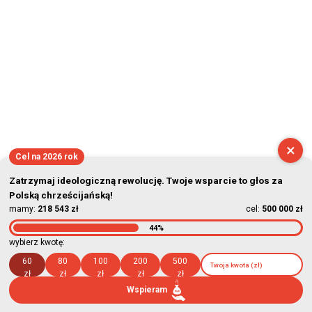
×
Cel na 2026 rok
Zatrzymaj ideologiczną rewolucję. Twoje wsparcie to głos za
Polską chrześcijańską!
mamy:
218 543 zł
cel:
500 000 zł
44%
wybierz kwotę:
60
80
100
200
500
zł
zł
zł
zł
zł
Wspieram