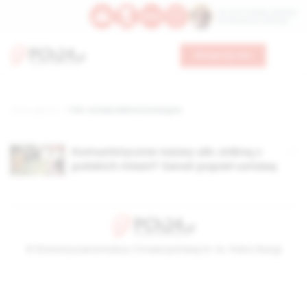
Św. Hormizdasa, papieża
Bł. Oktawiana, biskupa
Wesprzyj nas
Strona główna
TAG: ustawy dekomunizacyjna
Komunistyczne nazwy ulic znikną z
polskich miast? Senat poparł ustawę
© Stowarzyszenie Kultury Chrześcijańskiej im. ks. Piotra Skargi
2026-08-06 15:25:25