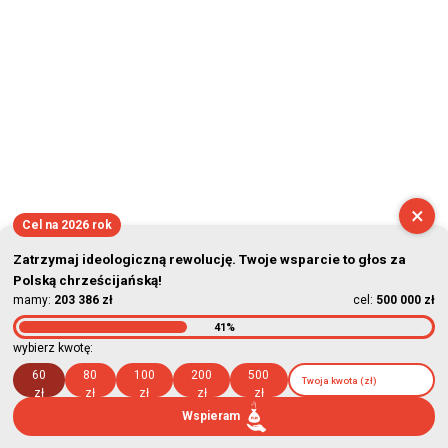
×
Cel na 2026 rok
Zatrzymaj ideologiczną rewolucję. Twoje wsparcie to głos za
Polską chrześcijańską!
mamy:
203 386 zł
cel:
500 000 zł
41%
wybierz kwotę:
60
80
100
200
500
zł
zł
zł
zł
zł
Wspieram