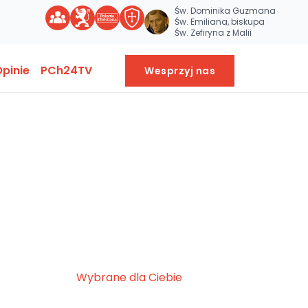
Św. Dominika Guzmana
Św. Emiliana, biskupa
Św. Zefiryna z Malii
pinie
PCh24TV
Wesprzyj nas
Wybrane dla Ciebie